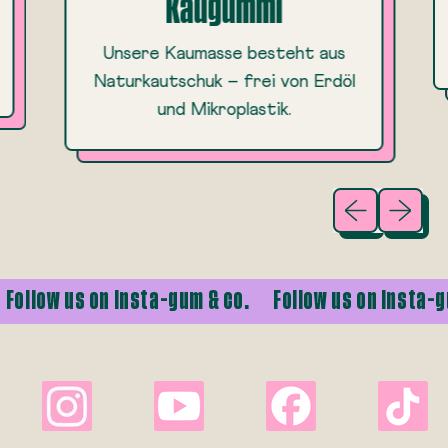
Kaugummi
Unsere Kaumasse besteht aus
Naturkautschuk – frei von Erdöl
und Mikroplastik.
Vorheriges B
Nächste
low us on Insta-gum & co.
Follow us on Insta-gum &