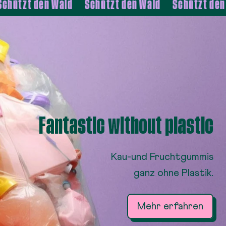
tzt den Wald
Schützt den Wald
Schützt den Wal
18er
s
s
Fantastic without plastic
Kau-und Fruchtgummis
ganz ohne Plastik.
Mehr erfahren