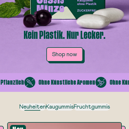
Kein Plastik. Nur Lecker.
Shop now
nzlich
Ohne Künstliche Aromen
Ohne Künstli
Neuheiten
Kaugummis
Fruchtgummis